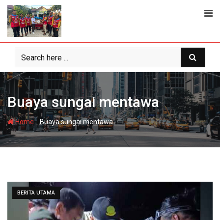
Skip
to
content
Buaya sungai mentawa
-
Home
Buaya sungai mentawa
BERITA UTAMA