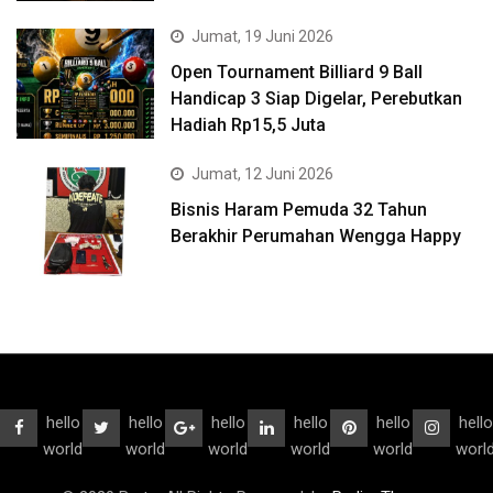
Jumat, 19 Juni 2026
Open Tournament Billiard 9 Ball
Handicap 3 Siap Digelar, Perebutkan
Hadiah Rp15,5 Juta
Jumat, 12 Juni 2026
Bisnis Haram Pemuda 32 Tahun
Berakhir Perumahan Wengga Happy
hello
hello
hello
hello
hello
hello
world
world
world
world
world
worl