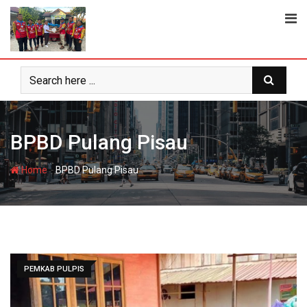
Skip
to
content
BPBD Pulang Pisau
-
Home
BPBD Pulang Pisau
PEMKAB PULPIS