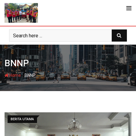
Skip
to
content
BNNP
-
Home
BNNP
BERITA UTAMA