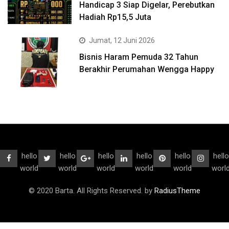
Handicap 3 Siap Digelar, Perebutkan
Hadiah Rp15,5 Juta
Jumat, 12 Juni 2026
Bisnis Haram Pemuda 32 Tahun
Berakhir Perumahan Wengga Happy
hello
hello
hello
hello
hello
hello
world
world
world
world
world
worl
© 2020 Barta. All Rights Reserved. by
RadiusTheme