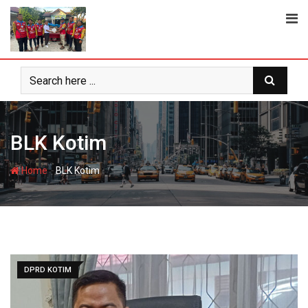
Skip
to
content
BLK Kotim
-
Home
BLK Kotim
DPRD KOTIM