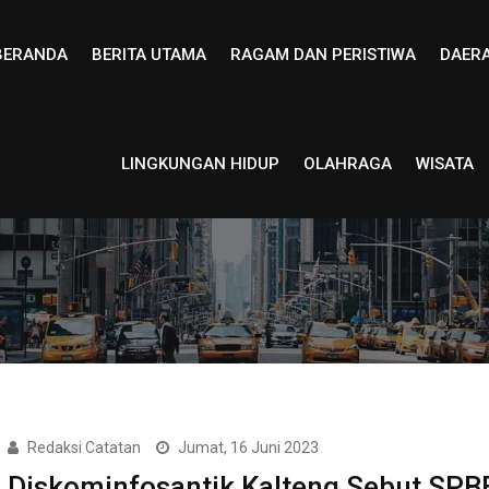
BERANDA
BERITA UTAMA
RAGAM DAN PERISTIWA
DAER
LINGKUNGAN HIDUP
OLAHRAGA
WISATA
Redaksi Catatan
Jumat, 16 Juni 2023
Diskominfosantik Kalteng Sebut SPB