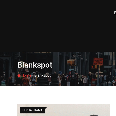
Skip
to
content
Blankspot
-
Home
Blankspot
BERITA UTAMA