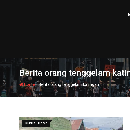
Skip
to
content
Berita orang tenggelam kati
-
Home
Berita orang tenggelam katingan
BERITA UTAMA