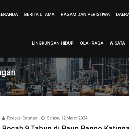
BERANDA
BERITA UTAMA
RAGAM DAN PERISTIWA
DAER
LINGKUNGAN HIDUP
OLAHRAGA
WISATA
ngan
Redaksi Catatan
Selasa, 12 Maret 2024
Bocah 9 Tahun di Baun Bango Kating