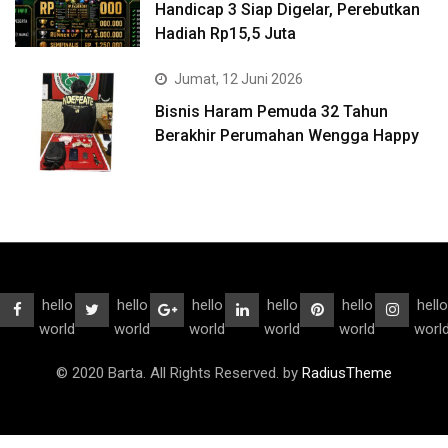
Handicap 3 Siap Digelar, Perebutkan
Hadiah Rp15,5 Juta
Jumat, 12 Juni 2026
Bisnis Haram Pemuda 32 Tahun
Berakhir Perumahan Wengga Happy
hello
hello
hello
hello
hello
hello
world
world
world
world
world
worl
© 2020 Barta. All Rights Reserved. by
RadiusTheme