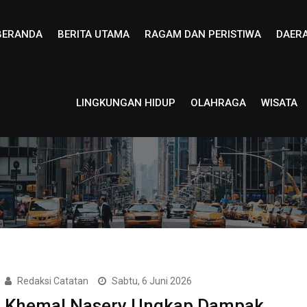
BERANDA
BERITA UTAMA
RAGAM DAN PERISTIWA
DAER
LINGKUNGAN HIDUP
OLAHRAGA
WISATA
Redaksi Catatan
Sabtu, 6 Juni 2026
Khemal Nasery Ungkap Dampak