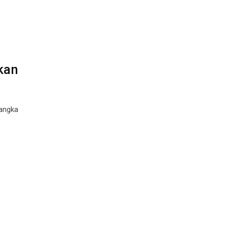
kan
angka