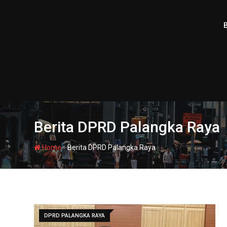
Skip
to
content
Berita DPRD Palangka Raya
-
Home
Berita DPRD Palangka Raya
DPRD PALANGKA RAYA