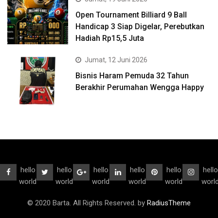
Open Tournament Billiard 9 Ball
Handicap 3 Siap Digelar, Perebutkan
Hadiah Rp15,5 Juta
Jumat, 12 Juni 2026
Bisnis Haram Pemuda 32 Tahun
Berakhir Perumahan Wengga Happy
hello
hello
hello
hello
hello
hello
world
world
world
world
world
worl
© 2020 Barta. All Rights Reserved. by
RadiusTheme