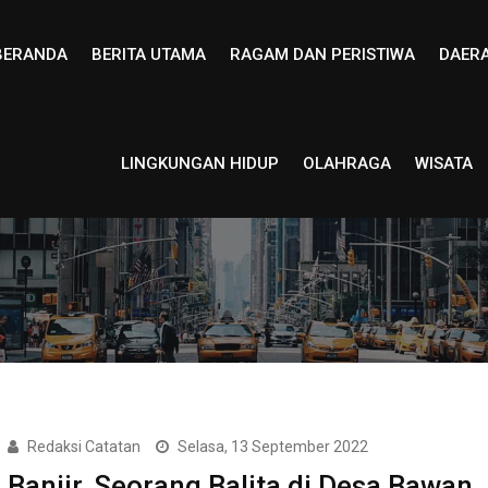
BERANDA
BERITA UTAMA
RAGAM DAN PERISTIWA
DAER
LINGKUNGAN HIDUP
OLAHRAGA
WISATA
Redaksi Catatan
Selasa, 13 September 2022
Banjir, Seorang Balita di Desa Bawan