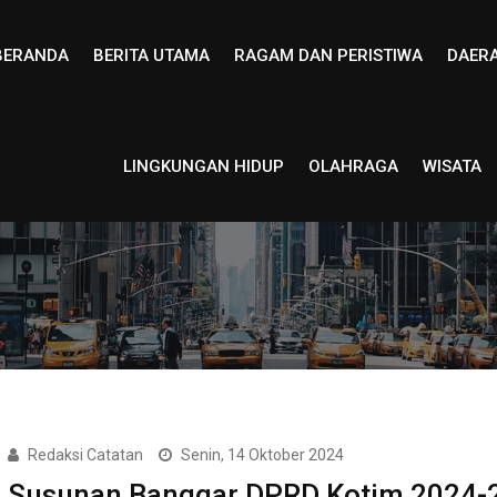
BERANDA
BERITA UTAMA
RAGAM DAN PERISTIWA
DAER
LINGKUNGAN HIDUP
OLAHRAGA
WISATA
Redaksi Catatan
Senin, 14 Oktober 2024
Susunan Banggar DPRD Kotim 2024-