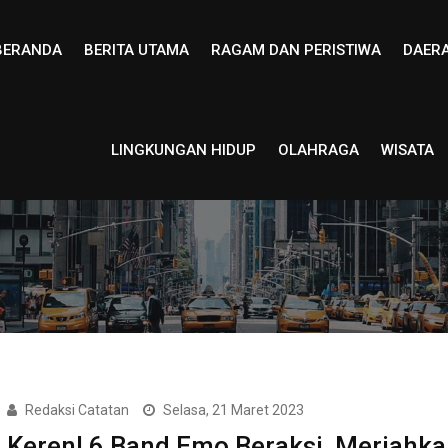
BERANDA
BERITA UTAMA
RAGAM DAN PERISTIWA
DAER
LINGKUNGAN HIDUP
OLAHRAGA
WISATA
Redaksi Catatan
Selasa, 21 Maret 2023
Keren! 6 Band Emo Beraksi, Meriahka