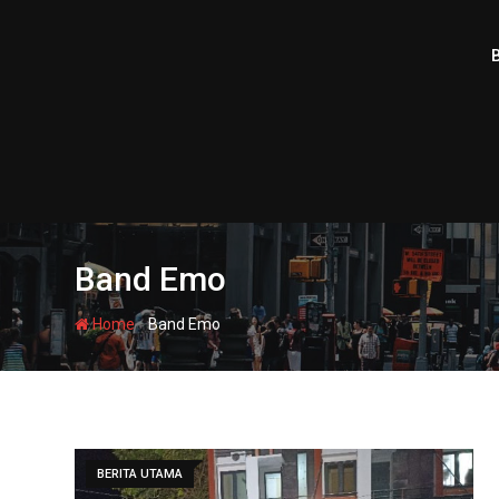
Skip
to
content
Band Emo
-
Home
Band Emo
BERITA UTAMA