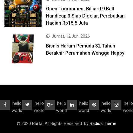
Open Tournament Billiard 9 Ball
Handicap 3 Siap Digelar, Perebutkan
Hadiah Rp15,5 Juta
Jumat, 12 Juni 2026
Bisnis Haram Pemuda 32 Tahun
Berakhir Perumahan Wengga Happy
hello
hello
hello
hello
hello
hello
world
world
world
world
world
worl
© 2020 Barta. All Rights Reserved. by
RadiusTheme