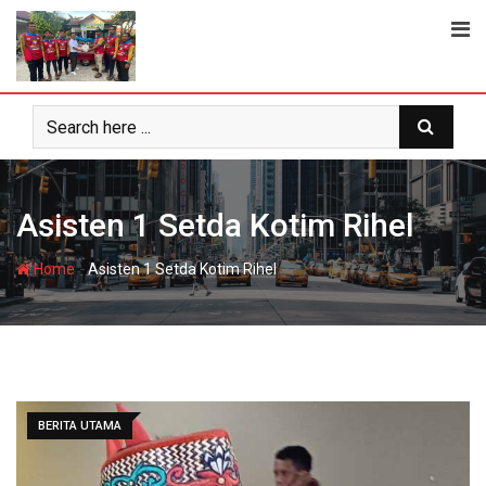
Skip
to
content
Asisten 1 Setda Kotim Rihel
-
Home
Asisten 1 Setda Kotim Rihel
BERITA UTAMA