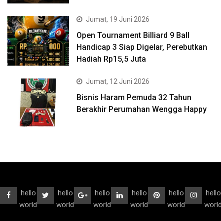
Jumat, 19 Juni 2026
Open Tournament Billiard 9 Ball
Handicap 3 Siap Digelar, Perebutkan
Hadiah Rp15,5 Juta
Jumat, 12 Juni 2026
Bisnis Haram Pemuda 32 Tahun
Berakhir Perumahan Wengga Happy
hello
hello
hello
hello
hello
hello
world
world
world
world
world
worl