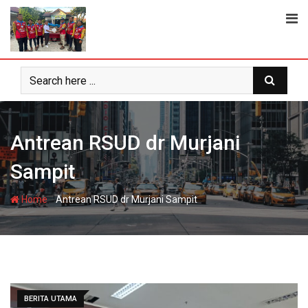
Skip
to
content
Antrean RSUD dr Murjani
Sampit
-
Home
Antrean RSUD dr Murjani Sampit
BERITA UTAMA