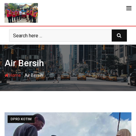
Skip
to
content
Air Bersih
-
Home
Air Bersih
DPRD KOTIM