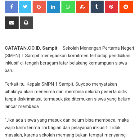
Google+
LinkedIn
Whatsapp
StumbleUpon
Tumblr
Pinterest
Red
Share
Print
via
Email
CATATAN.CO.ID, Sampit
– Sekolah Menengah Pertama Negeri
(SMPN) 1 Sampit menegaskan komitmen terhadap pendidikan
inklusif di tengah beragam latar belakang kemampuan siswa
baru.
Terkait itu, Kepala SMPN 1 Sampit, Suyoso menyatakan
pihaknya akan menerima dan membina seluruh peserta didik
tanpa diskriminasi, termasuk jika ditemukan siswa yang belum
lancar membaca.
“Jika ada siswa yang masuk dan belum bisa membaca, maka
wajib kami terima. Ini bagian dari pelayanan inklusif. Tidak
masalah, karena sekolah memang bukan tempat menyaring,