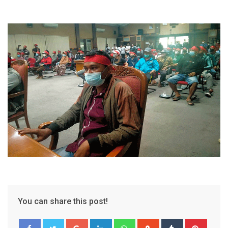
You can share this post!
Google+
LinkedIn
Whatsapp
StumbleUpon
Tumblr
Pinter