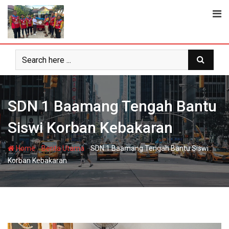
Skip
to
content
SDN 1 Baamang Tengah Bantu
Siswi Korban Kebakaran
-
-
Home
Berita Utama
SDN 1 Baamang Tengah Bantu Siswi
Korban Kebakaran