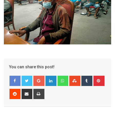
You can share this post!
Google+
LinkedIn
Whatsapp
StumbleUpon
Tumblr
Pinter
Reddit
Share
Print
via
Email