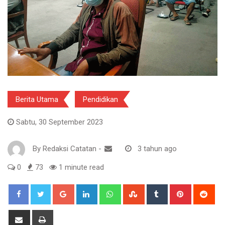
Berita Utama
Pendidikan
Sabtu, 30 September 2023
By
Redaksi Catatan
-
3 tahun ago
0
73
1 minute read
Google+
LinkedIn
Whatsapp
StumbleUpon
Tumblr
Pinterest
Red
Share
Print