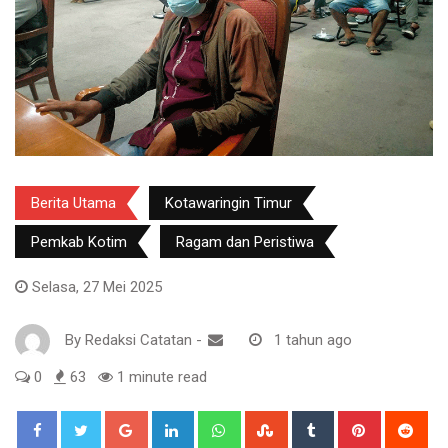
Berita Utama
Kotawaringin Timur
Pemkab Kotim
Ragam dan Peristiwa
Selasa, 27 Mei 2025
By
Redaksi Catatan
-
1 tahun ago
0
63
1 minute read
Google+
LinkedIn
Whatsapp
StumbleUpon
Tumblr
Pinterest
Red