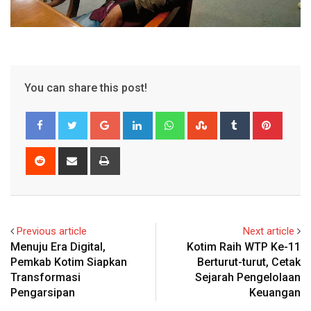
You can share this post!
Google+
LinkedIn
Whatsapp
StumbleUpon
Tumblr
Pinter
Reddit
Share
Print
via
Email
Previous article
Next article
Menuju Era Digital,
Kotim Raih WTP Ke-11
Pemkab Kotim Siapkan
Berturut-turut, Cetak
Transformasi
Sejarah Pengelolaan
Pengarsipan
Keuangan