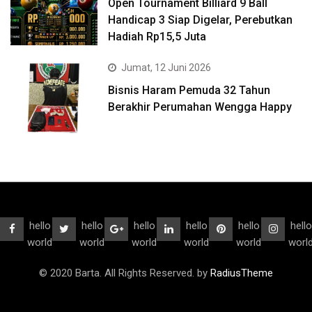
Open Tournament Billiard 9 Ball
Handicap 3 Siap Digelar, Perebutkan
Hadiah Rp15,5 Juta
Jumat, 12 Juni 2026
Bisnis Haram Pemuda 32 Tahun
Berakhir Perumahan Wengga Happy
hello
hello
hello
hello
hello
hello
world
world
world
world
world
worl
© 2020 Barta. All Rights Reserved. by
RadiusTheme