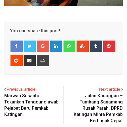
You can share this post!
Google+
LinkedIn
Whatsapp
StumbleUpon
Tumblr
Pinter
Reddit
Share
Print
via
Email
Previous article
Next article
Marwan Susanto
Jalan Kasongan –
Tekankan Tanggungjawab
Tumbang Sanamang
Pejabat Baru Pemkab
Rusak Parah, DPRD
Katingan
Katingan Minta Pemkab
Bertindak Cepat