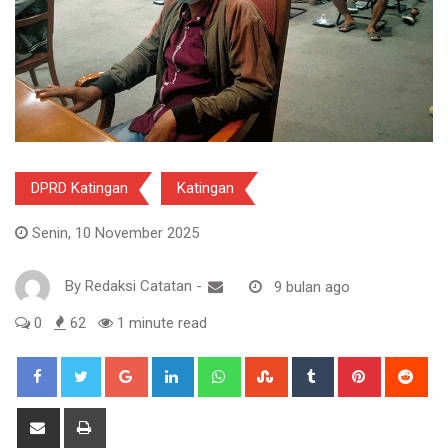
DPRD Katingan
Katingan
Senin, 10 November 2025
By
Redaksi Catatan
-
9 bulan ago
0
62
1 minute read
Google+
LinkedIn
Whatsapp
StumbleUpon
Tumblr
Pinterest
Red
Share
Print
via