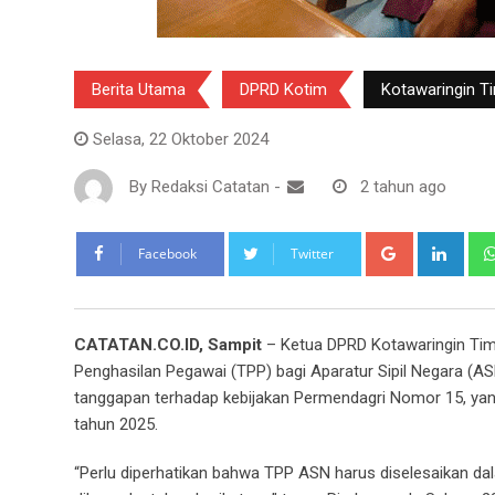
Berita Utama
DPRD Kotim
Kotawaringin T
Selasa, 22 Oktober 2024
By
Redaksi Catatan
-
2 tahun ago
Google+
Link
Facebook
Twitter
CATATAN.CO.ID, Sampit
– Ketua DPRD Kotawaringin Tim
Penghasilan Pegawai (TPP) bagi Aparatur Sipil Negara (A
tanggapan terhadap kebijakan Permendagri Nomor 15, y
tahun 2025.
“Perlu diperhatikan bahwa TPP ASN harus diselesaikan da