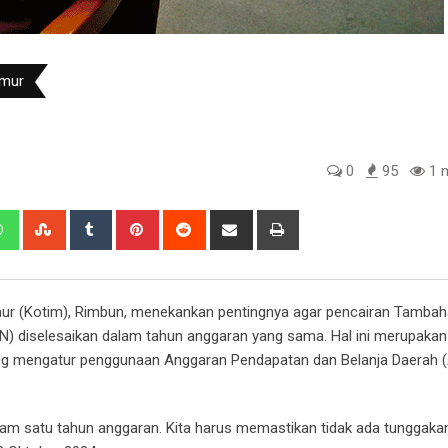
imur
0
95
1 m
edIn
Whatsapp
StumbleUpon
Tumblr
Pinterest
Reddit
Share
Print
via
Email
ur (Kotim), Rimbun, menekankan pentingnya agar pencairan Tamba
SN) diselesaikan dalam tahun anggaran yang sama. Hal ini merupakan
ang mengatur penggunaan Anggaran Pendapatan dan Belanja Daerah 
lam satu tahun anggaran. Kita harus memastikan tidak ada tunggak