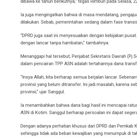
dibawa ke tahun berikutnya,” tegas Rimbun pada Selasa, 2
Ia juga mengingatkan bahwa di masa mendatang, pengaju
dilakukan. Sebab, pemerintahan sedang dalam fase transisi
“DPRD juga saat ini menyesuaikan dengan kebijakan pusa
dengan lancar tanpa hambatan,” tambahnya.
Menanggapi hal tersebut, Penjabat Sekretaris Daerah (Pj
dalam pencairan TPP ASN adalah tertahannya dana transfer 
“Insya Allah, kita berharap semua berjalan lancar. Sebenar
provinsi yang belum ditransfer. Ini jadi masalah, karena se
provinsi,” ujar Sanggul.
Ia menambahkan bahwa dana bagi hasil ini mencapai ratus
ASN di Kotim. Sanggul berharap persoalan ini dapat seger
Dengan adanya perhatian khusus dari DPRD dan Pemkab Ko
sehingga tidak ada beban kewajiban yang menumpuk di ta