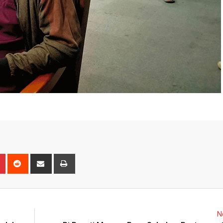
n
r
Pinterest
Reddit
Share
Print
via
Email
N