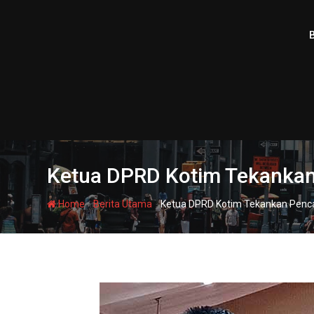
Skip
to
content
Ketua DPRD Kotim Tekankan
-
-
Home
Berita Utama
Ketua DPRD Kotim Tekankan Penca