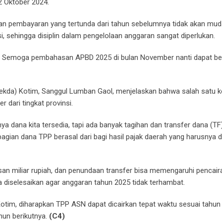
2 Oktober 2024.
an pembayaran yang tertunda dari tahun sebelumnya tidak akan mu
, sehingga disiplin dalam pengelolaan anggaran sangat diperlukan.
t. Semoga pembahasan APBD 2025 di bulan November nanti dapat ber
 Sekda) Kotim, Sanggul Lumban Gaol, menjelaskan bahwa salah satu k
dari tingkat provinsi.
nya dana kita tersedia, tapi ada banyak tagihan dan transfer dana (TF)
bagian dana TPP berasal dari bagi hasil pajak daerah yang harusnya di
an miliar rupiah, dan penundaan transfer bisa memengaruhi pencai
a diselesaikan agar anggaran tahun 2025 tidak terhambat.
tim, diharapkan TPP ASN dapat dicairkan tepat waktu sesuai tahun
hun berikutnya.
(C4)