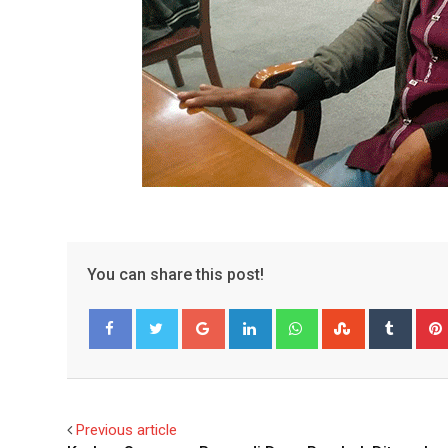
You can share this post!
Google+
LinkedIn
Whatsapp
StumbleUpo
Tumbl
Facebook
Twitter
Previous article