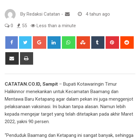
By
Redaksi Catatan
-
4 tahun ago
0
55
Less than a minute
Google+
LinkedIn
Whatsapp
StumbleUpon
Tumblr
Pinterest
Red
Share
Print
via
Email
CATATAN.CO.ID, Sampit
– Bupati Kotawaringin Timur
Halikinnor menekankan untuk Kecamatan Baamang dan
Mentawa Baru Ketapang agar dalam pekan ini juga menggenjot
pelaksanaan vaksinasi. Ini bukan tanpa alasan. Namun lebih
kepada mengejar target yang telah ditetapkan pada akhir Maret
2022, yakni 90 persen.
“Penduduk Baamang dan Ketapang ini sangat banyak, sehingga