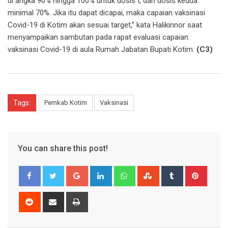
di angka 90% hingga 100% untuk dosis I, dan dosis kedua
minimal 70%. Jika itu dapat dicapai, maka capaian vaksinasi
Covid-19 di Kotim akan sesuai target,” kata Halikinnor saat
menyampaikan sambutan pada rapat evaluasi capaian
vaksinasi Covid-19 di aula Rumah Jabatan Bupati Kotim.
(C3)
Tags:
Pemkab Kotim
Vaksinasi
You can share this post!
Google+
LinkedIn
Whatsapp
StumbleUpon
Tumblr
Pinter
Reddit
Share
Print
via
Email