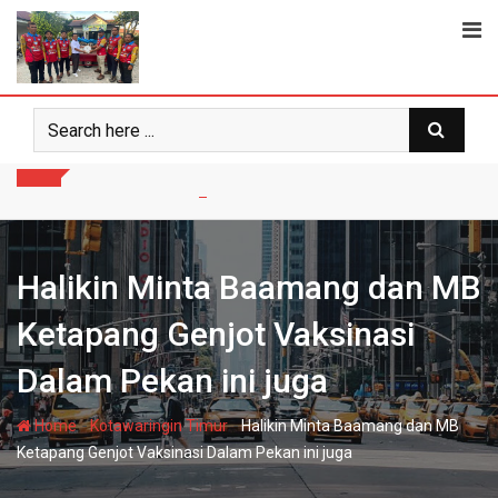
Skip
to
content
Halikin Minta Baamang dan MB
Ketapang Genjot Vaksinasi
Dalam Pekan ini juga
-
-
Home
Kotawaringin Timur
Halikin Minta Baamang dan MB
Ketapang Genjot Vaksinasi Dalam Pekan ini juga