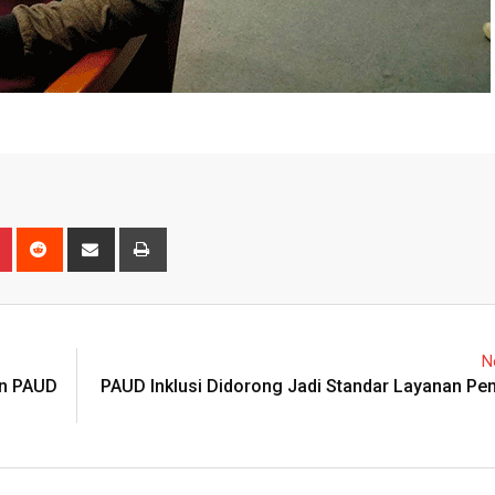
n
r
Pinterest
Reddit
Share
Print
via
Email
N
an PAUD
PAUD Inklusi Didorong Jadi Standar Layanan Pen