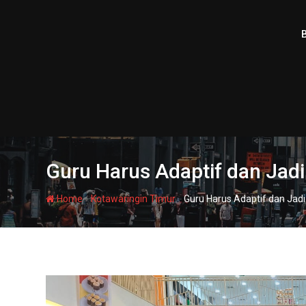
Skip
to
content
Guru Harus Adaptif dan Jadi
-
-
Home
Kotawaringin Timur
Guru Harus Adaptif dan Jad