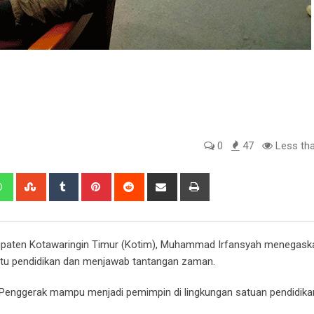
0
47
Less tha
edIn
Whatsapp
StumbleUpon
Tumblr
Pinterest
Reddit
Share
Print
via
Email
upaten Kotawaringin Timur (Kotim), Muhammad Irfansyah menegask
tu pendidikan dan menjawab tantangan zaman.
u Penggerak mampu menjadi pemimpin di lingkungan satuan pendidik