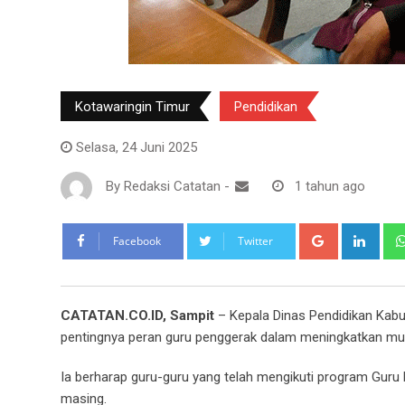
Kotawaringin Timur
Pendidikan
Selasa, 24 Juni 2025
By
Redaksi Catatan
-
1 tahun ago
Google+
Link
Facebook
Twitter
CATATAN.CO.ID, Sampit
– Kepala Dinas Pendidikan Kab
pentingnya peran guru penggerak dalam meningkatkan mu
Ia berharap guru-guru yang telah mengikuti program Gur
masing.