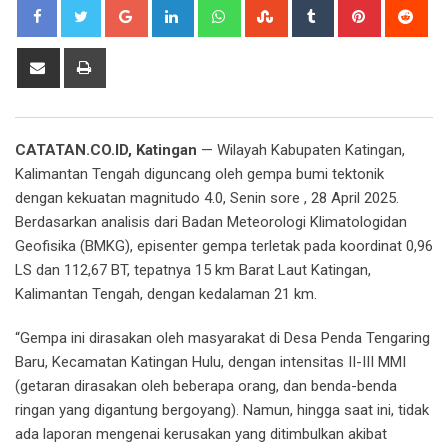
Google+
LinkedIn
Whatsapp
StumbleUpon
Tumblr
Pinterest
Red
Share
Print
via
Email
CATATAN.CO.ID, Katingan
— Wilayah Kabupaten Katingan,
Kalimantan Tengah diguncang oleh gempa bumi tektonik
dengan kekuatan magnitudo 4.0, Senin sore , 28 April 2025.
Berdasarkan analisis dari Badan Meteorologi Klimatologidan
Geofisika (BMKG), episenter gempa terletak pada koordinat 0,96
LS dan 112,67 BT, tepatnya 15 km Barat Laut Katingan,
Kalimantan Tengah, dengan kedalaman 21 km.
“Gempa ini dirasakan oleh masyarakat di Desa Penda Tengaring
Baru, Kecamatan Katingan Hulu, dengan intensitas II-III MMI
(getaran dirasakan oleh beberapa orang, dan benda-benda
ringan yang digantung bergoyang). Namun, hingga saat ini, tidak
ada laporan mengenai kerusakan yang ditimbulkan akibat