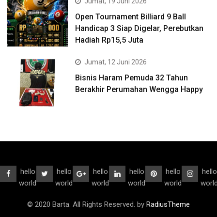
Jumat, 19 Juni 2026
Open Tournament Billiard 9 Ball
Handicap 3 Siap Digelar, Perebutkan
Hadiah Rp15,5 Juta
Jumat, 12 Juni 2026
Bisnis Haram Pemuda 32 Tahun
Berakhir Perumahan Wengga Happy
hello
hello
hello
hello
hello
hello
world
world
world
world
world
worl
© 2020 Barta. All Rights Reserved. by
RadiusTheme