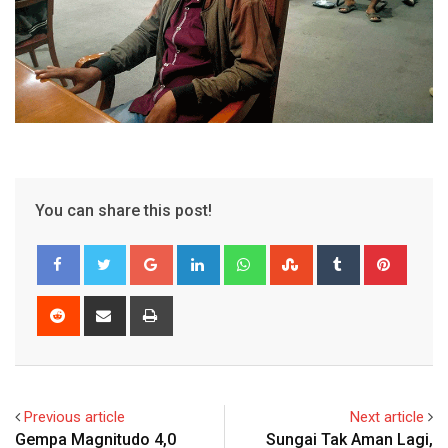
You can share this post!
Google+
LinkedIn
Whatsapp
StumbleUpon
Tumblr
Pinter
Reddit
Share
Print
via
Email
Previous article
Next article
Gempa Magnitudo 4,0
Sungai Tak Aman Lagi,