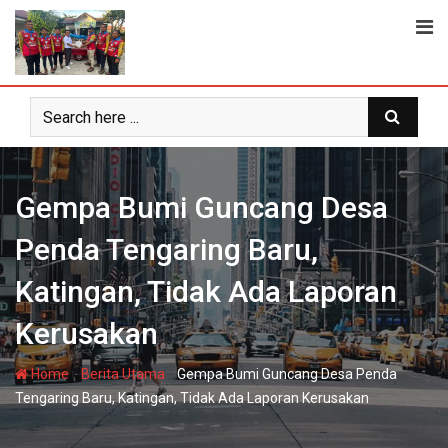
Skip
to
content
Gempa Bumi Guncang Desa
Penda Tengaring Baru,
Katingan, Tidak Ada Laporan
Kerusakan
-
-
Home
Berita Utama
Gempa Bumi Guncang Desa Penda
Tengaring Baru, Katingan, Tidak Ada Laporan Kerusakan