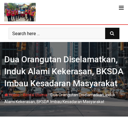
Skip
to
content
Dua Orangutan Diselamatkan,
Induk Alami Kekerasan, BKSDA
Imbau Kesadaran Masyarakat
-
-
Home
Berita Utama
Dua Orangutan Diselamatkan, Induk
Alami Kekerasan, BKSDA Imbau Kesadaran Masyarakat