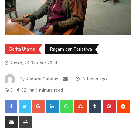
Berita Utama
Ragam dan Peristiwa
Kamis, 24 Oktober 2024
By
Redaksi Catatan
-
2 tahun ago
0
62
1 minute read
Google+
LinkedIn
Whatsapp
StumbleUpon
Tumblr
Pinterest
Red
Share
Print
via
Email