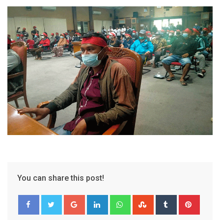
You can share this post!
Google+
LinkedIn
Whatsapp
StumbleUpon
Tumblr
Pinter