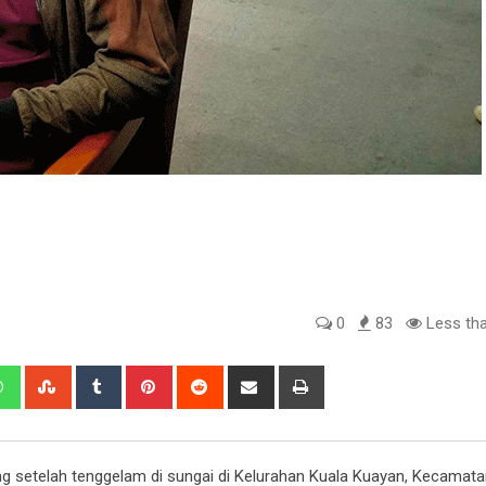
0
83
Less tha
edIn
Whatsapp
StumbleUpon
Tumblr
Pinterest
Reddit
Share
Print
via
Email
ng setelah tenggelam di sungai di Kelurahan Kuala Kuayan, Kecamat