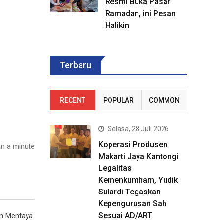
Resmi Buka Pasar
Ramadan, ini Pesan
Halikin
Terbaru
RECENT
POPULAR
COMMON
Selasa, 28 Juli 2026
Koperasi Produsen
n a minute
Makarti Jaya Kantongi
Legalitas
Kemenkumham, Yudik
Sulardi Tegaskan
Kepengurusan Sah
Sesuai AD/ART
an Mentaya