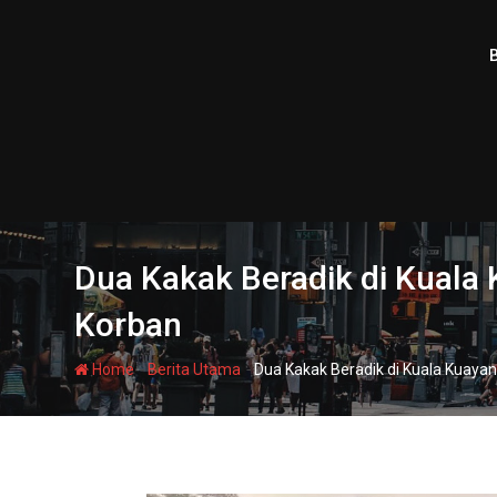
Skip
to
content
Dua Kakak Beradik di Kuala
Korban
-
-
Home
Berita Utama
Dua Kakak Beradik di Kuala Kuay