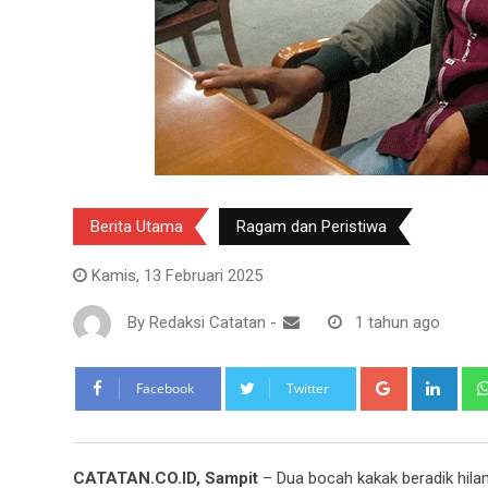
Berita Utama
Ragam dan Peristiwa
Kamis, 13 Februari 2025
By
Redaksi Catatan
-
1 tahun ago
Google+
Link
Facebook
Twitter
CATATAN.CO.ID,
Sampit
– Dua bocah kakak beradik hila