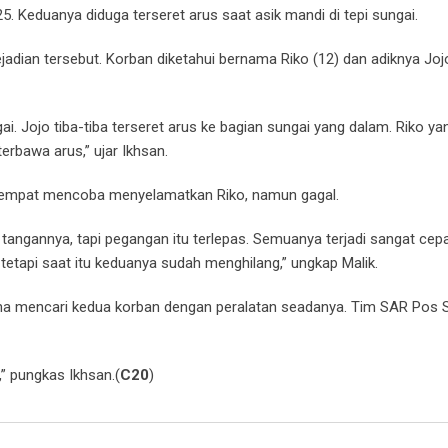
5. Keduanya diduga terseret arus saat asik mandi di tepi sungai.
dian tersebut. Korban diketahui bernama Riko (12) dan adiknya Jojo
i. Jojo tiba-tiba terseret arus ke bagian sungai yang dalam. Riko ya
erbawa arus,” ujar Ikhsan.
a sempat mencoba menyelamatkan Riko, namun gagal.
ngannya, tapi pegangan itu terlepas. Semuanya terjadi sangat cepa
etapi saat itu keduanya sudah menghilang,” ungkap Malik.
aha mencari kedua korban dengan peralatan seadanya. Tim SAR Pos 
” pungkas Ikhsan.(
C20
)