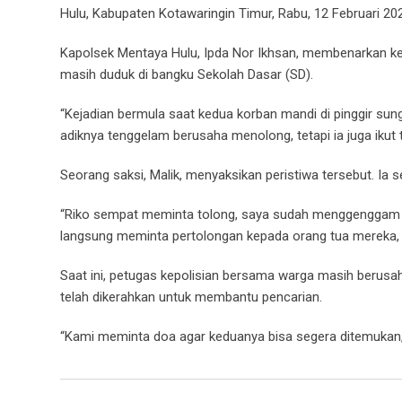
Hulu, Kabupaten Kotawaringin Timur, Rabu, 12 Februari 202
Kapolsek Mentaya Hulu, Ipda Nor Ikhsan, membenarkan keja
masih duduk di bangku Sekolah Dasar (SD).
“Kejadian bermula saat kedua korban mandi di pinggir sunga
adiknya tenggelam berusaha menolong, tetapi ia juga ikut t
Seorang saksi, Malik, menyaksikan peristiwa tersebut. I
“Riko sempat meminta tolong, saya sudah menggenggam ta
langsung meminta pertolongan kepada orang tua mereka, t
Saat ini, petugas kepolisian bersama warga masih berus
telah dikerahkan untuk membantu pencarian.
“Kami meminta doa agar keduanya bisa segera ditemukan,