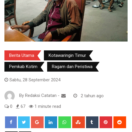
Berita Utama
Kotawaringin Timur
Pemkab Kotim
Ragam dan Peristiwa
Sabtu, 28 September 2024
By
Redaksi Catatan
-
2 tahun ago
0
67
1 minute read
Google+
LinkedIn
Whatsapp
StumbleUpon
Tumblr
Pinterest
Red