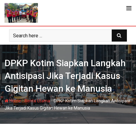
Skip
to
content
DPKP Kotim Siapkan Langkah
Antisipasi Jika Terjadi Kasus
Gigitan Hewan ke Manusia
-
-
Home
Berita Utama
DPKP Kotim Siapkan Langkah Antisipasi
Jika Terjadi Kasus Gigitan Hewan ke Manusia