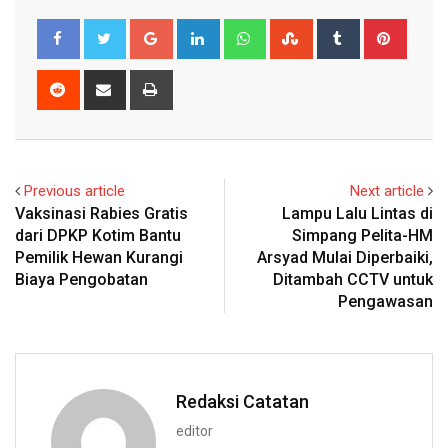
Google+
LinkedIn
Whatsapp
StumbleUpon
Tumblr
Pinter
Reddit
Share
Print
via
Email
Previous article
Next article
Vaksinasi Rabies Gratis
Lampu Lalu Lintas di
dari DPKP Kotim Bantu
Simpang Pelita-HM
Pemilik Hewan Kurangi
Arsyad Mulai Diperbaiki,
Biaya Pengobatan
Ditambah CCTV untuk
Pengawasan
Redaksi Catatan
editor