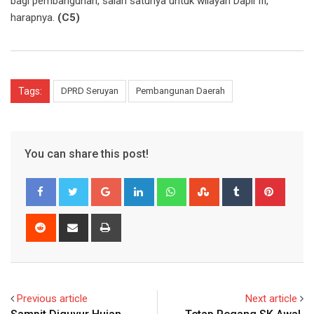
bagi pembangunan, salah satunya untuk wilayah Dapil III,“
harapnya.
(C5)
Tags:
DPRD Seruyan
Pembangunan Daerah
You can share this post!
Google+
LinkedIn
Whatsapp
StumbleUpon
Tumblr
Pinter
Reddit
Share
Print
via
Email
Previous article
Next article