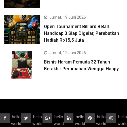
Jumat, 19 Juni 2026
Open Tournament Billiard 9 Ball
Handicap 3 Siap Digelar, Perebutkan
Hadiah Rp15,5 Juta
Jumat, 12 Juni 2026
Bisnis Haram Pemuda 32 Tahun
Berakhir Perumahan Wengga Happy
hello
hello
hello
hello
hello
hello
world
world
world
world
world
worl