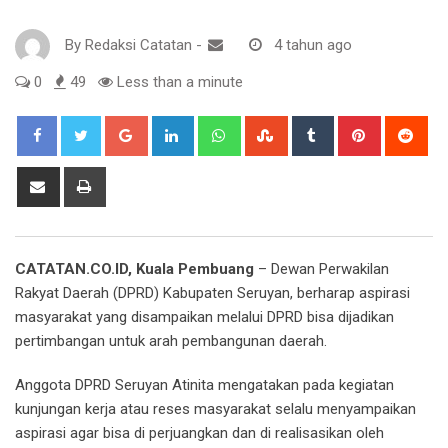
By
Redaksi Catatan
-
4 tahun ago
0
49
Less than a minute
Google+
LinkedIn
Whatsapp
StumbleUpon
Tumblr
Pinterest
Red
Share
Print
via
Email
CATATAN.CO.ID, Kuala Pembuang
– Dewan Perwakilan
Rakyat Daerah (DPRD) Kabupaten Seruyan, berharap aspirasi
masyarakat yang disampaikan melalui DPRD bisa dijadikan
pertimbangan untuk arah pembangunan daerah.
Anggota DPRD Seruyan Atinita mengatakan pada kegiatan
kunjungan kerja atau reses masyarakat selalu menyampaikan
aspirasi agar bisa di perjuangkan dan di realisasikan oleh