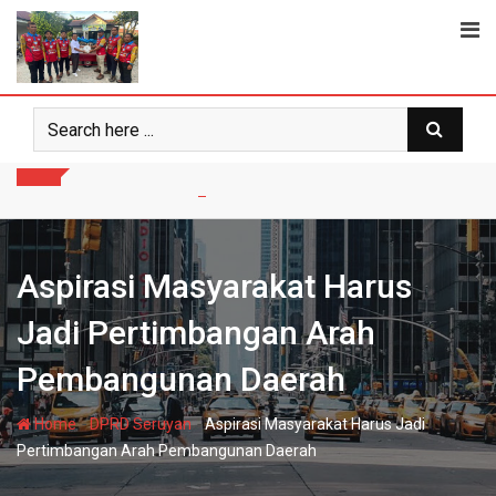
Skip
to
content
Aspirasi Masyarakat Harus
Jadi Pertimbangan Arah
Pembangunan Daerah
-
-
Home
DPRD Seruyan
Aspirasi Masyarakat Harus Jadi
Pertimbangan Arah Pembangunan Daerah