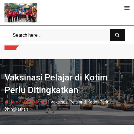
Skip
to
content
Vaksinasi Pelajar di Kotim
Perlu Ditingkatkan
-
-
Home
DPRD Kotim
Vaksinasi Pelajar di Kotim Perlu
Ditingkatkan