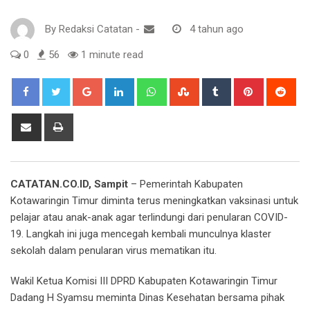
By
Redaksi Catatan
-
4 tahun ago
0
56
1 minute read
Google+
LinkedIn
Whatsapp
StumbleUpon
Tumblr
Pinterest
Red
Share
Print
via
Email
CATATAN.CO.ID, Sampit
– Pemerintah Kabupaten
Kotawaringin Timur diminta terus meningkatkan vaksinasi untuk
pelajar atau anak-anak agar terlindungi dari penularan COVID-
19. Langkah ini juga mencegah kembali munculnya klaster
sekolah dalam penularan virus mematikan itu.
Wakil Ketua Komisi III DPRD Kabupaten Kotawaringin Timur
Dadang H Syamsu meminta Dinas Kesehatan bersama pihak