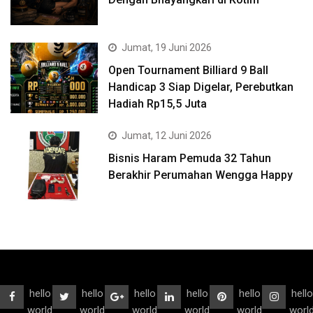
Jumat, 19 Juni 2026
Open Tournament Billiard 9 Ball
Handicap 3 Siap Digelar, Perebutkan
Hadiah Rp15,5 Juta
Jumat, 12 Juni 2026
Bisnis Haram Pemuda 32 Tahun
Berakhir Perumahan Wengga Happy
hello
hello
hello
hello
hello
hello
world
world
world
world
world
worl