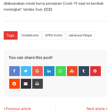
dilaksanakan meski kurva penularan Covid-19 saat ini kembali
meningkat,” tandas Susi.
(C2)
Tags:
Disdikkotim
DPRD Kotim
vaksinasi Pelajar
You can share this post!
Google+
LinkedIn
Whatsapp
StumbleUpon
Tumblr
Pinter
Reddit
Share
Print
via
Email
Previous article
Next article