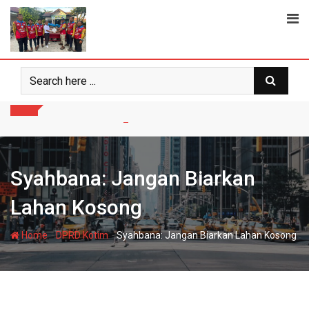
Skip
to
content
Syahbana: Jangan Biarkan
Lahan Kosong
-
-
Home
DPRD Kotim
Syahbana: Jangan Biarkan Lahan Kosong