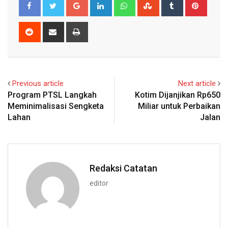
Google+
LinkedIn
Whatsapp
StumbleUpon
Tumblr
Pinter
Reddit
Share
Print
via
Email
Previous article
Next article
Program PTSL Langkah
Kotim Dijanjikan Rp650
Meminimalisasi Sengketa
Miliar untuk Perbaikan
Lahan
Jalan
Redaksi Catatan
editor