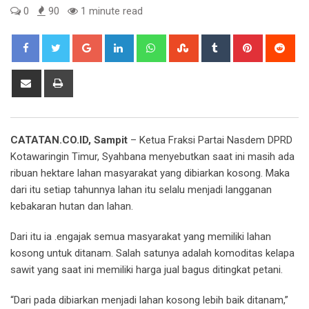
0
90
1 minute read
Google+
LinkedIn
Whatsapp
StumbleUpon
Tumblr
Pinterest
Red
Share
Print
via
Email
CATATAN.CO.ID, Sampit
– Ketua Fraksi Partai Nasdem DPRD
Kotawaringin Timur, Syahbana menyebutkan saat ini masih ada
ribuan hektare lahan masyarakat yang dibiarkan kosong. Maka
dari itu setiap tahunnya lahan itu selalu menjadi langganan
kebakaran hutan dan lahan.
Dari itu ia .engajak semua masyarakat yang memiliki lahan
kosong untuk ditanam. Salah satunya adalah komoditas kelapa
sawit yang saat ini memiliki harga jual bagus ditingkat petani.
“Dari pada dibiarkan menjadi lahan kosong lebih baik ditanam,”