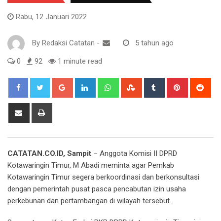
Rabu, 12 Januari 2022
By
Redaksi Catatan
-
5 tahun ago
0
92
1 minute read
Google+
LinkedIn
Whatsapp
StumbleUpon
Tumblr
Pinterest
Red
Share
Print
via
Email
CATATAN.CO.ID, Sampit
– Anggota Komisi II DPRD
Kotawaringin Timur, M Abadi meminta agar Pemkab
Kotawaringin Timur segera berkoordinasi dan berkonsultasi
dengan pemerintah pusat pasca pencabutan izin usaha
perkebunan dan pertambangan di wilayah tersebut.