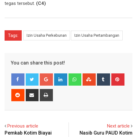
tegas tersebut.
(C4)
Tags:
Izin Usaha Perkebunan
Izin Usaha Pertambangan
You can share this post!
Google+
LinkedIn
Whatsapp
StumbleUpon
Tumblr
Pinter
Reddit
Share
Print
via
Email
Previous article
Next article
Pemkab Kotim Biayai
Nasib Guru PAUD Kotim