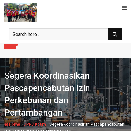
Skip
to
content
Segera Koordinasikan
Pascapencabutan Izin
Perkebunan dan
Pertambangan
-
-
Home
DPRD Kotim
Segera Koordinasikan Pascapencabutan