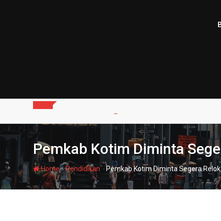
Skip
to
content
Pemkab Kotim Diminta Seger
-
-
Home
Pendidikan
Pemkab Kotim Diminta Segera Reloka