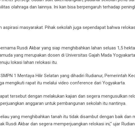
litas olahraga dan lainnya. Ini kan bisa berpengaruh terhadap penin
kan aspirasi masyarakat. Pihak sekolah juga sependapat bahwa relokas
ernama Rusdi Akbar yang siap menghibahkan lahan seluas 1,5 hekta
amuda yang merupakan dosen di Universitas Gajah Mada Yogyakarta 
ju lokasi lahan relokasi itu.
i SMPN 1 Mentaya Hilir Selatan yang dihadiri Rudianur, Pemerintah K
ga mengikuti rapat itu melalui video conference dari Yogyakarta.
 rapat tersebut dengan melakukan kajian dan segera mengusulkan rel
mperjuangkan anggaran untuk pembangunan sekolah itu nantinya.
n beliau yang menghibahkan tanah itu tidak disambut dengan baik da
pak Rusdi Akbar dan segera memperjuangkan relokasi ini,” ujar Rudian