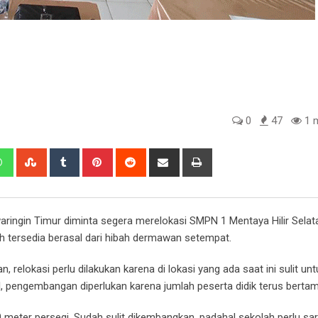
0
47
1 m
edIn
Whatsapp
StumbleUpon
Tumblr
Pinterest
Reddit
Share
Print
via
Email
ingin Timur diminta segera merelokasi SMPN 1 Mentaya Hilir Selat
dah tersedia berasal dari hibah dermawan setempat.
relokasi perlu dilakukan karena di lokasi yang ada saat ini sulit unt
al, pengembangan diperlukan karena jumlah peserta didik terus berta
0 meter persegi. Sudah sulit dikembangkan, padahal sekolah perlu sa