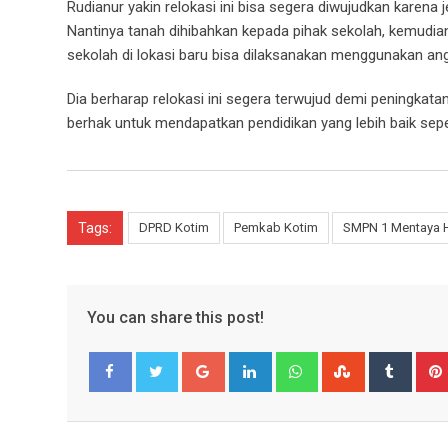
Rudianur yakin relokasi ini bisa segera diwujudkan kare
Nantinya tanah dihibahkan kepada pihak sekolah, kemud
sekolah di lokasi baru bisa dilaksanakan menggunakan an
Dia berharap relokasi ini segera terwujud demi peningkata
berhak untuk mendapatkan pendidikan yang lebih baik sepe
Tags:
DPRD Kotim
Pemkab Kotim
SMPN 1 Mentaya Hi
You can share this post!
Google+
LinkedIn
Whatsapp
StumbleUpo
Tumbl
Facebook
Twitter