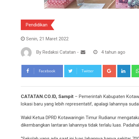
Pendidikan
Senin, 21 Maret 2022
By
Redaksi Catatan
-
4 tahun ago
Google+
Link
Facebook
Twitter
CATATAN.CO.ID, Sampit
– Pemerintah Kabupaten Kotawar
lokasi baru yang lebih representatif, apalagi lahannya su
Wakil Ketua DPRD Kotawaringin Timur Rudianur mengatakan, 
dikembangkan lantaran lahannya tidak terlalu luas. Padah
“Sekolah yang ada saat ini luas lahannya hanya sekitar 70