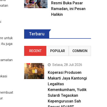
Resmi Buka Pasar
gkatan
Ramadan, ini Pesan
Halikin
i
Terbaru
re untuk
itu juga
RECENT
POPULAR
COMMON
ecamatan
Selasa, 28 Juli 2026
Koperasi Produsen
okasi
Makarti Jaya Kantongi
Legalitas
Kemenkumham, Yudik
n membuat
Sulardi Tegaskan
ur.
Kepengurusan Sah
Sesuai AD/ART