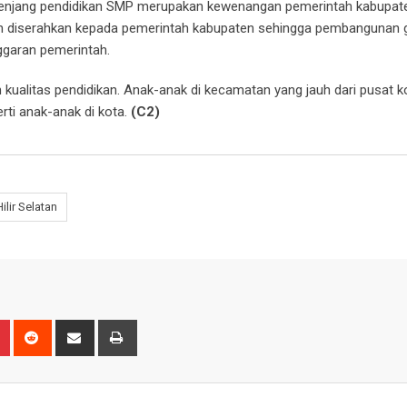
na jenjang pendidikan SMP merupakan kewenangan pemerintah kabupat
ian diserahkan kepada pemerintah kabupaten sehingga pembangunan
ggaran pemerintah.
n kualitas pendidikan. Anak-anak di kecamatan yang jauh dari pusat k
rti anak-anak di kota.
(C2)
lir Selatan
n
r
Pinterest
Reddit
Share
Print
via
Email