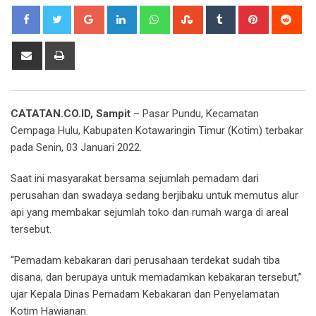
Google+
LinkedIn
Whatsapp
StumbleUpon
Tumblr
Pinterest
Red
Share
Print
via
Email
CATATAN.CO.ID, Sampit
– Pasar Pundu, Kecamatan
Cempaga Hulu, Kabupaten Kotawaringin Timur (Kotim) terbakar
pada Senin, 03 Januari 2022.
Saat ini masyarakat bersama sejumlah pemadam dari
perusahan dan swadaya sedang berjibaku untuk memutus alur
api yang membakar sejumlah toko dan rumah warga di areal
tersebut.
“Pemadam kebakaran dari perusahaan terdekat sudah tiba
disana, dan berupaya untuk memadamkan kebakaran tersebut,”
ujar Kepala Dinas Pemadam Kebakaran dan Penyelamatan
Kotim Hawianan.