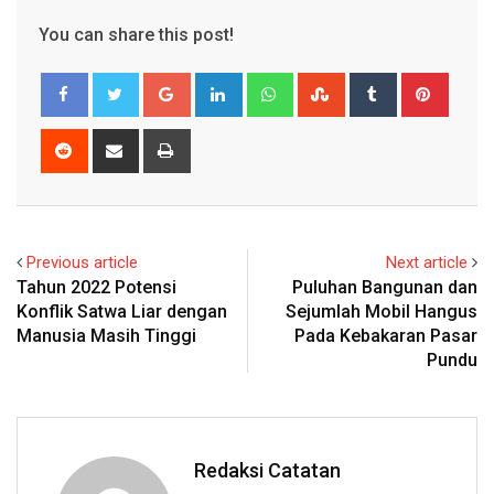
You can share this post!
Google+
LinkedIn
Whatsapp
StumbleUpon
Tumblr
Pinter
Reddit
Share
Print
via
Email
Previous article
Next article
Tahun 2022 Potensi
Puluhan Bangunan dan
Konflik Satwa Liar dengan
Sejumlah Mobil Hangus
Manusia Masih Tinggi
Pada Kebakaran Pasar
Pundu
Redaksi Catatan