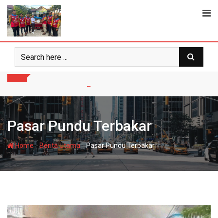
Skip
to
content
Pasar Pundu Terbakar
-
-
Home
Berita Utama
Pasar Pundu Terbakar