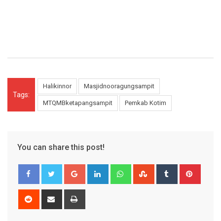
Halikinnor
Masjidnooragungsampit
Tags:
MTQMBketapangsampit
Pemkab Kotim
You can share this post!
Google+
LinkedIn
Whatsapp
StumbleUpon
Tumblr
Pinter
Reddit
Share
Print
via
Email