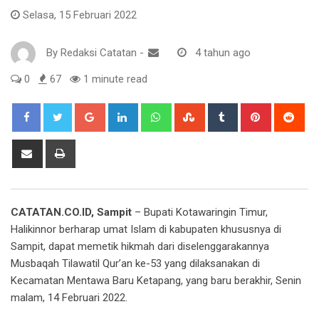
Selasa, 15 Februari 2022
By
Redaksi Catatan
-
4 tahun ago
0
67
1 minute read
Google+
LinkedIn
Whatsapp
StumbleUpon
Tumblr
Pinterest
Red
Share
Print
via
Email
CATATAN.CO.ID, Sampit
– Bupati Kotawaringin Timur,
Halikinnor berharap umat Islam di kabupaten khususnya di
Sampit, dapat memetik hikmah dari diselenggarakannya
Musbaqah Tilawatil Qur’an ke-53 yang dilaksanakan di
Kecamatan Mentawa Baru Ketapang, yang baru berakhir, Senin
malam, 14 Februari 2022.