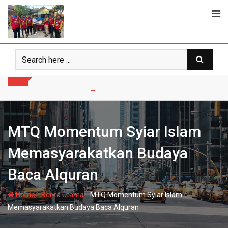
Skip
to
content
MTQ Momentum Syiar Islam
Memasyarakatkan Budaya
Baca Alquran
-
-
Home
Berita Utama
MTQ Momentum Syiar Islam
Memasyarakatkan Budaya Baca Alquran