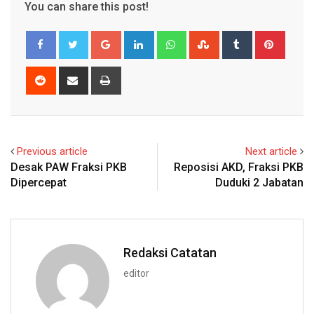
You can share this post!
Google+
LinkedIn
Whatsapp
StumbleUpon
Tumblr
Pinter
Reddit
Share
Print
via
Email
Previous article
Next article
Desak PAW Fraksi PKB
Reposisi AKD, Fraksi PKB
Dipercepat
Duduki 2 Jabatan
Redaksi Catatan
editor