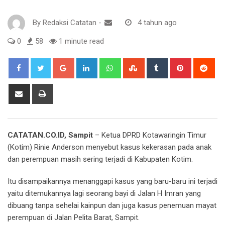
By
Redaksi Catatan
-
4 tahun ago
0
58
1 minute read
Google+
LinkedIn
Whatsapp
StumbleUpon
Tumblr
Pinterest
Red
Share
Print
via
Email
CATATAN.CO.ID, Sampit
– Ketua DPRD Kotawaringin Timur
(Kotim) Rinie Anderson menyebut kasus kekerasan pada anak
dan perempuan masih sering terjadi di Kabupaten Kotim.
Itu disampaikannya menanggapi kasus yang baru-baru ini terjadi
yaitu ditemukannya lagi seorang bayi di Jalan H Imran yang
dibuang tanpa sehelai kainpun dan juga kasus penemuan mayat
perempuan di Jalan Pelita Barat, Sampit.