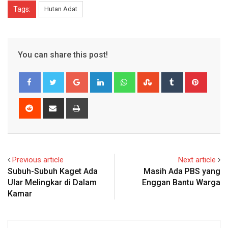
Tags:
Hutan Adat
You can share this post!
Google+
LinkedIn
Whatsapp
StumbleUpon
Tumblr
Pinter
Reddit
Share
Print
via
Email
Previous article
Next article
Subuh-Subuh Kaget Ada
Masih Ada PBS yang
Ular Melingkar di Dalam
Enggan Bantu Warga
Kamar