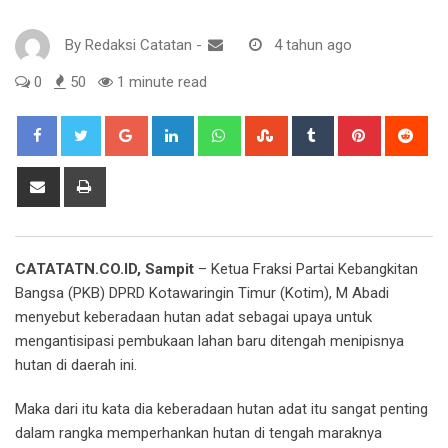
By
Redaksi Catatan
-
4 tahun ago
0
50
1 minute read
Google+
LinkedIn
Whatsapp
StumbleUpon
Tumblr
Pinterest
Red
Share
Print
via
Email
CATATATN.CO.ID, Sampit
– Ketua Fraksi Partai Kebangkitan
Bangsa (PKB) DPRD Kotawaringin Timur (Kotim), M Abadi
menyebut keberadaan hutan adat sebagai upaya untuk
mengantisipasi pembukaan lahan baru ditengah menipisnya
hutan di daerah ini.
Maka dari itu kata dia keberadaan hutan adat itu sangat penting
dalam rangka memperhankan hutan di tengah maraknya