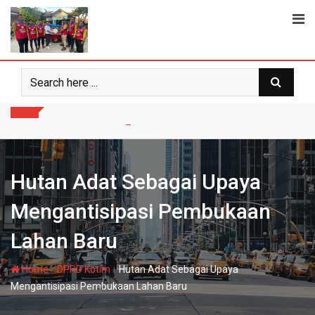
Skip
to
content
Hutan Adat Sebagai Upaya
Mengantisipasi Pembukaan
Lahan Baru
-
-
Home
DPRD Kotim
Hutan Adat Sebagai Upaya
Mengantisipasi Pembukaan Lahan Baru