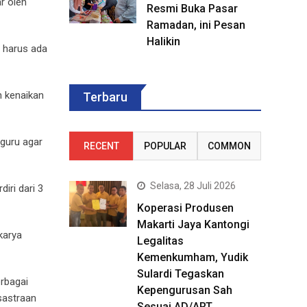
ar oleh
Resmi Buka Pasar
Ramadan, ini Pesan
Halikin
t harus ada
n kenaikan
Terbaru
guru agar
RECENT
POPULAR
COMMON
Selasa, 28 Juli 2026
iri dari 3
Koperasi Produsen
Makarti Jaya Kantongi
karya
Legalitas
Kemenkumham, Yudik
Sulardi Tegaskan
erbagai
Kepengurusan Sah
sastraan
Sesuai AD/ART