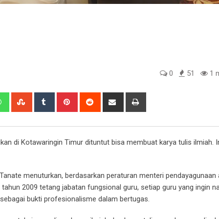
0
51
1 m
edIn
Whatsapp
StumbleUpon
Tumblr
Pinterest
Reddit
Share
Print
via
Email
an di Kotawaringin Timur dituntut bisa membuat karya tulis ilmiah. I
a Tanate menuturkan, berdasarkan peraturan menteri pendayagunaan 
ahun 2009 tetang jabatan fungsional guru, setiap guru yang ingin na
 sebagai bukti profesionalisme dalam bertugas.