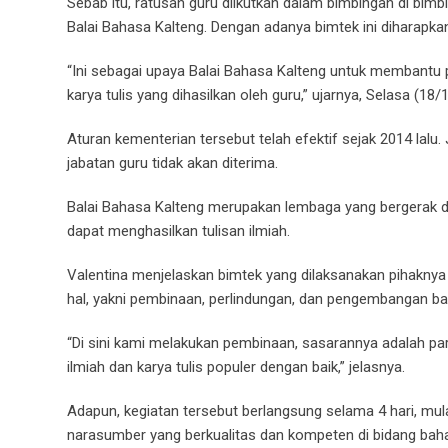
Sebab itu, ratusan guru diikutkan dalam bimbingan di bimbi
Balai Bahasa Kalteng. Dengan adanya bimtek ini diharapka
“Ini sebagai upaya Balai Bahasa Kalteng untuk membantu p
karya tulis yang dihasilkan oleh guru,” ujarnya, Selasa (18/1
Aturan kementerian tersebut telah efektif sejak 2014 lalu
jabatan guru tidak akan diterima.
Balai Bahasa Kalteng merupakan lembaga yang bergerak d
dapat menghasilkan tulisan ilmiah.
Valentina menjelaskan bimtek yang dilaksanakan pihaknya
hal, yakni pembinaan, perlindungan, dan pengembangan ba
“Di sini kami melakukan pembinaan, sasarannya adalah p
ilmiah dan karya tulis populer dengan baik,” jelasnya.
Adapun, kegiatan tersebut berlangsung selama 4 hari, mul
narasumber yang berkualitas dan kompeten di bidang ba