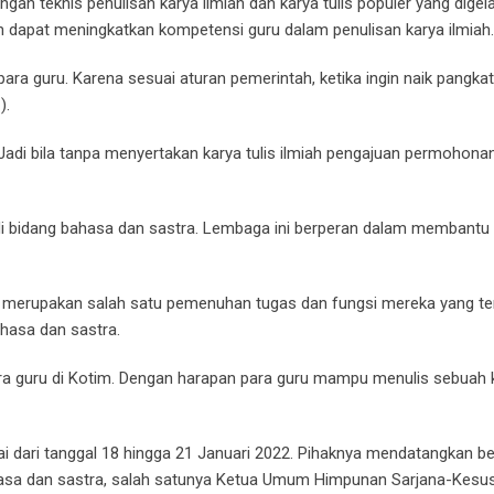
ngan teknis penulisan karya ilmiah dan karya tulis populer yang digel
n dapat meningkatkan kompetensi guru dalam penulisan karya ilmiah.
ara guru. Karena sesuai aturan pemerintah, ketika ingin naik pangka
).
. Jadi bila tanpa menyertakan karya tulis ilmiah pengajuan permohona
i bidang bahasa dan sastra. Lembaga ini berperan dalam membantu 
 merupakan salah satu pemenuhan tugas dan fungsi mereka yang terd
hasa dan sastra.
ara guru di Kotim. Dengan harapan para guru mampu menulis sebuah 
ai dari tanggal 18 hingga 21 Januari 2022. Pihaknya mendatangkan b
hasa dan sastra, salah satunya Ketua Umum Himpunan Sarjana-Kesu