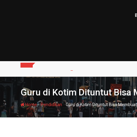
Skip
to
content
Guru di Kotim Dituntut Bisa
-
-
Home
Pendidikan
Guru di Kotim Dituntut Bisa Membuat 