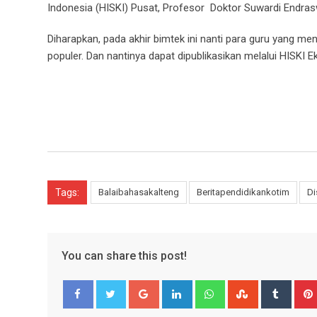
Indonesia (HISKI) Pusat, Profesor Doktor Suwardi Endras
Diharapkan, pada akhir bimtek ini nanti para guru yang me
populer. Dan nantinya dapat dipublikasikan melalui HISKI E
Tags:
Balaibahasakalteng
Beritapendidikankotim
Di
You can share this post!
Google+
LinkedIn
Whatsapp
StumbleUpo
Tumbl