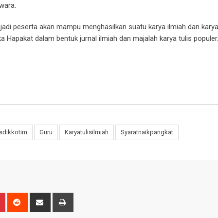
wara.
njadi peserta akan mampu menghasilkan suatu karya ilmiah dan karya 
ka Hapakat dalam bentuk jurnal ilmiah dan majalah karya tulis populer
sdikkotim
Guru
Karyatulisilmiah
Syaratnaikpangkat
n
r
Pinterest
Reddit
Share
Print
via