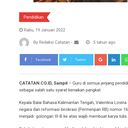
Pendidikan
Rabu, 19 Januari 2022
By
Redaksi Catatan
-
5 tahun ago
Google+
Link
Facebook
Twitter
CATATAN.CO.ID, Sampit
– Guru di semua jenjang pendidik
sebagai salah satu syarat kenaikan pangkat.
Kepala Balai Bahasa Kalimantan Tengah, Valentina Lovin
negara dan reformasi birokrasi (Permenpan RB) nomor 16 t
menjadi golongan III-B ke atas wajib membuat karya tulis