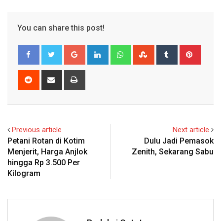
You can share this post!
Google+
LinkedIn
Whatsapp
StumbleUpon
Tumblr
Pinter
Reddit
Share
Print
via
Email
Previous article
Next article
Petani Rotan di Kotim
Dulu Jadi Pemasok
Menjerit, Harga Anjlok
Zenith, Sekarang Sabu
hingga Rp 3.500 Per
Kilogram