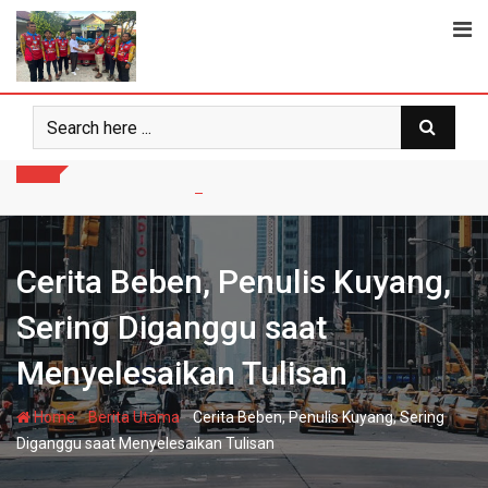
Skip
to
content
Cerita Beben, Penulis Kuyang,
Sering Diganggu saat
Menyelesaikan Tulisan
-
-
Home
Berita Utama
Cerita Beben, Penulis Kuyang, Sering
Diganggu saat Menyelesaikan Tulisan