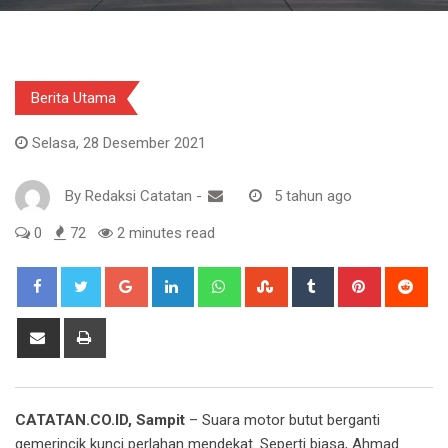
Berita Utama
Selasa, 28 Desember 2021
By
Redaksi Catatan
-
5 tahun ago
0
72
2 minutes read
Google+
LinkedIn
Whatsapp
StumbleUpon
Tumblr
Pinterest
Red
Share
Print
via
Email
CATATAN.CO.ID, Sampit
– Suara motor butut berganti
gemerincik kunci perlahan mendekat. Seperti biasa, Ahmad