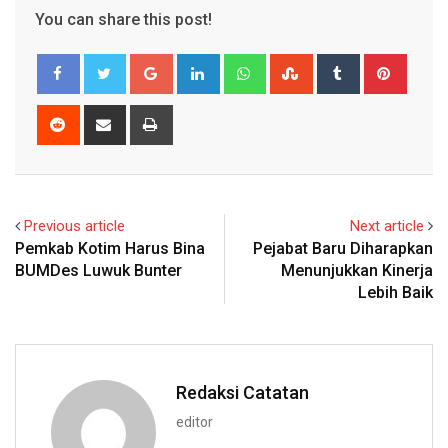
You can share this post!
Google+
LinkedIn
Whatsapp
StumbleUpon
Tumblr
Pinter
Reddit
Share
Print
via
Email
Previous article
Next article
Pemkab Kotim Harus Bina
Pejabat Baru Diharapkan
BUMDes Luwuk Bunter
Menunjukkan Kinerja
Lebih Baik
Redaksi Catatan
editor