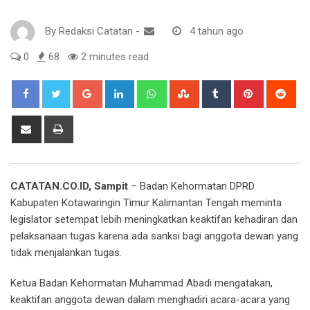
By
Redaksi Catatan
-
4 tahun ago
0
68
2 minutes read
Google+
LinkedIn
Whatsapp
StumbleUpon
Tumblr
Pinterest
Red
Share
Print
via
Email
CATATAN.CO.ID, Sampit
– Badan Kehormatan DPRD
Kabupaten Kotawaringin Timur Kalimantan Tengah meminta
legislator setempat lebih meningkatkan keaktifan kehadiran dan
pelaksanaan tugas karena ada sanksi bagi anggota dewan yang
tidak menjalankan tugas.
Ketua Badan Kehormatan Muhammad Abadi mengatakan,
keaktifan anggota dewan dalam menghadiri acara-acara yang