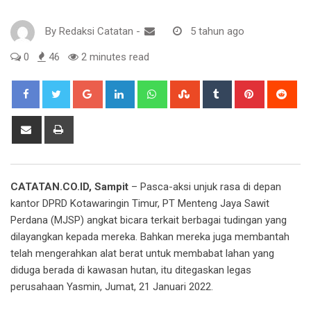
By
Redaksi Catatan
-
5 tahun ago
0
46
2 minutes read
Google+
LinkedIn
Whatsapp
StumbleUpon
Tumblr
Pinterest
Red
Share
Print
via
Email
CATATAN.CO.ID, Sampit
– Pasca-aksi unjuk rasa di depan
kantor DPRD Kotawaringin Timur, PT Menteng Jaya Sawit
Perdana (MJSP) angkat bicara terkait berbagai tudingan yang
dilayangkan kepada mereka. Bahkan mereka juga membantah
telah mengerahkan alat berat untuk membabat lahan yang
diduga berada di kawasan hutan, itu ditegaskan legas
perusahaan Yasmin, Jumat, 21 Januari 2022.